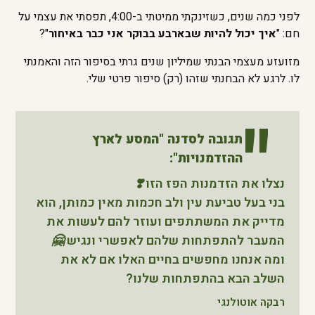
לפני כמה שנים, כשזינקתי ממיטתי ב-4:00, תפסתי את עצמי על
חם: "
איך יכול להיות שבארבע בבוקר אני כבר באיחור
"?
מזועזע מעצמי הבנתי שמיליון שנים גרתי בסיפור הזה והאמנתי
לו. לרגע לא הבחנתי שזהו (רק) סיפור פרטי שלי.
תגובה לסדנה "המסע לארץ
ההזדמנויות":
נצלו את הזדמנות הפז הזו ❣️
בני בעל טביעת עין ולב חכמות מאין כמותן, הוא
מדייק את המשתתפים ועוזר להם לעשות את
המעבר להתפתחות שלהם לאפשרי ונגיש 🤗
ומה אנחנו מחפשים בחיים האלו אם לא את
השלב הבא בהתפתחות שלנו?
רבקה אוטולנגי