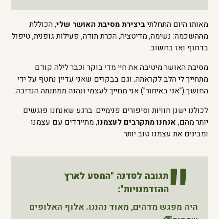
מאותו היום התחלתי
ביצירת מסיבת האושר שלי
, הכוללת
מההשכמה: נשימה, מדיטציה, הכרת תודה, פעילות גופנית, טיפול
בדחוף ואז בחשוב.
מסיבת האושר מיטיבה את חיי מדי בוקר וכבר לילה קודם
מתחייך לי הלב לקראתה. וגם בבקרים שאני עדיין נחטף על ידי
החושך ("אני באיחור") אני מחייך לעצמי ונהנה ממתנתה הנדיבה.
לכולנו ישנן חוויות וסיפורים פנימיים. ברגע שאנחנו פוגשים
יותר מהם,
אנחנו מתקרבים לעצמנו
, מתיידדים עם עצמנו
ומבינים את עצמנו טוב יותר.
תגובה לסדנה "המסע לארץ
ההזדמנויות":
היה מפגש מדהים, מאוד נהננו. אלוף האלופים