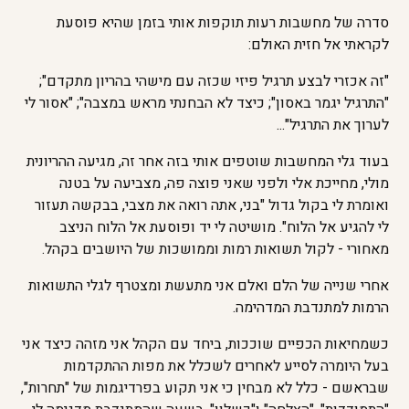
סדרה של מחשבות רעות תוקפות אותי בזמן שהיא פוסעת
לקראתי אל חזית האולם:
"זה אכזרי לבצע תרגיל פיזי שכזה עם מישהי בהריון מתקדם";
"התרגיל יגמר באסון"; כיצד לא הבחנתי מראש במצבה"; "אסור לי
לערוך את התרגיל"...
בעוד גלי המחשבות שוטפים אותי בזה אחר זה, מגיעה ההריונית
מולי, מחייכת אלי ולפני שאני פוצה פה, מצביעה על בטנה
ואומרת לי בקול גדול "בני, אתה רואה את מצבי, בבקשה תעזור
לי להגיע אל הלוח". מושיטה לי יד ופוסעת אל הלוח הניצב
מאחורי - לקול תשואות רמות וממושכות של היושבים בקהל.
אחרי שנייה של הלם ואלם אני מתעשת ומצטרף לגלי התשואות
הרמות למתנדבת המדהימה.
כשמחיאות הכפיים שוככות, ביחד עם הקהל אני מזהה כיצד אני
בעל היומרה לסייע לאחרים לשכלל את מפות ההתקדמות
שבראשם - כלל לא מבחין כי אני תקוע בפרדיגמות של "תחרות",