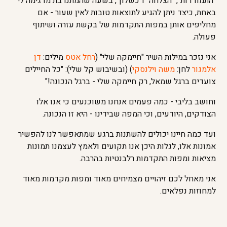
"התמודדות", "הצלחה" ו"כשלון", בשעה שהמתנדבת מדגימה לי
באחת, כיצד ניתן להגיע לתוצאות טובות לאין שעור - אם
מחליפים אותן במפות התקדמות של בקשת עזרה ושיתוף
פעולה.
אני נזכר במילות השיר "חיימקה שלי" (
רחל אטס
מילים:
דן
אלמגור
לחן:
משה וילנסקי
) (ובשיבוש קל שלי): "כל החיילים
צועדים ברגל שמאל, רק חיימקה שלי - ברגל הנכונה!"
וחושב בליבי - כמה פעמים אנחנו משוכנעים כי אנו אלו
הצודקים, היודעים, וכי המפה שבידינו - היא זו הנכונה.
ועד כמה חיינו יכולים להשתנות ברגע שמתאפשר לנו להפשיר
אמונות אלו, לגלות היכן אנו תקועים ולאמץ לעצמנו תמונות
מציאות ומפות התקדמות רלבנטיות בהרבה.
אני מאחל לכם זיהויים מצמיחים מאוד ומפות מקדמות מאוד
למחוזות נפלאים.