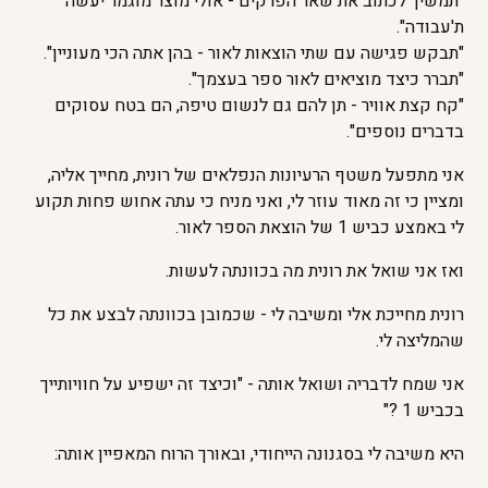
"תמשיך לכתוב את שאר הפרקים - אולי מוצר מוגמר יעשה
ת'עבודה".
"תבקש פגישה עם שתי הוצאות לאור - בהן אתה הכי מעוניין".
"תברר כיצד מוציאים לאור ספר בעצמך".
"קח קצת אוויר - תן להם גם לנשום טיפה, הם בטח עסוקים
בדברים נוספים".
אני מתפעל משטף הרעיונות הנפלאים של רונית, מחייך אליה,
ומציין כי זה מאוד עוזר לי, ואני מניח כי עתה אחוש פחות תקוע
לי באמצע כביש 1 של הוצאת הספר לאור.
ואז אני שואל את רונית מה בכוונתה לעשות.
רונית מחייכת אלי ומשיבה לי - שכמובן בכוונתה לבצע את כל
שהמליצה לי.
אני שמח לדבריה ושואל אותה - "וכיצד זה ישפיע על חוויותייך
בכביש 1 ?"
היא משיבה לי בסגנונה הייחודי, ובאורך הרוח המאפיין אותה: