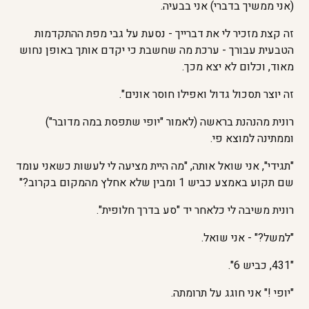
(אני ממשיך בדברי) אני בבעיה.
זה קצת מזכיר לי את דברייך - נסעת על גבי מפת ההתקדמות
הטבעית עבורך - ערכת מה שחשבת כי יקדם אותך באופן נחוש
מאוד, וכלום לא יצא מכך.
זה יוצר תסכול גדול ואפילו חוסר אונים".
רונית מהנהנת בראשה (לאמור "יופי שתפסת במה מדובר")
וממתינה למוצא פי.
"תגידי", אני שואל אותה, "מה היית מציעה לי לעשות כשאני עומד
שם תקוע באמצע כביש 1 ומבין שלא אחלץ מהמקום בקרוב?"
רונית משיבה לי כלאחר יד "סע בדרך חלופית".
"למשל?" - אני שואל.
"431, כביש 6".
"יופי !" אני חוגג על תרומתה.