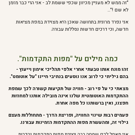
"זה ממש לא מעניין מכיוון שכפי ששמת לב - אני הרי כבר מזמן
לא שם !"...
אני נפרד מרונית בתחושה שאכן היא מצוידת במפת מציאות
חדשה, וכי דרכים חדשות נסללות עבורה.
כמה מילים על "מפות התקדמות".
זהו מונח אותו טבעתי אחרי אלפי תהליכי אימון וייעוץ -
בהם גיליתי כי לרוב אנו נוסעים בנתיבי חיינו "על אוטומט".
מצאתי כי על פי רוב - חוויה של תקיעות קשורה לכך שמפת
ההתקדמות האוטומטית שלנו אינה מובילה אותנו למחוזות
חפצנו, ואין ברשותנו כל מפה אחרת.
פעמים רבות שינוי החוויה, ופריצת הדרך - מתחוללות מעצם
גילוי זה, ומהעשרת מפות ההתקדמות הזמינות עבורנו.
אני מאחל לכם שמחה רבה ויצירת מפות התקדמות נהדרות.