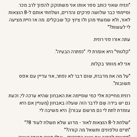
"ונניח שאני כותב ספר אותו אני משתוקק להפוך לרב מכר.
וסיימתי כבר שלושה פרקים נהדרים, ושלחתי אותם ל-8 הוצאות
לאור, ולא שמעתי מהן ולו ציוץ קל שבקלים. מה אז היית מציעה
לי לעשות?"
עתה אורו פני רונית.
"קלטתי" היא אומרת לי. "נפתרה הבעיה".
אני לא מוותר בקלות.
"על מה את מדברת, שום דבר לא נפתר, אני עדיין עם אפס
תשובות".
רונית מחייכת אלי כמי שסיימה את האבחון שהיא ערכה לי; וכעת
גם יש בידה שֵם לדבר הזה שעלה באבחון (מעניין אם היא
עומדת לתת לי גם מרשם עבורו). היא משיבה לי:
"שלחת ל-8 הוצאות לאור - מדוע שלא תשלח לעוד 8?"
"תרים טלפונים ותשאל מה קורה?"