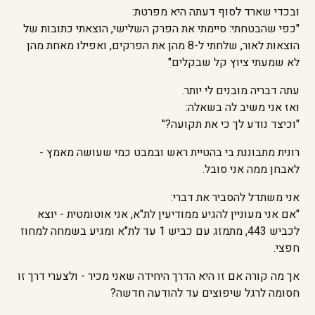
ובכדי שארד לסוף דעתה היא מפרטת:
"כפי שהבטחתי: סיימתי את הפרק השלישי, הוצאתי כתובות של
הוצאות לאור, שלחתי ל-8 מהן את הפרקים, ואפילו מאחת מהן
לא שמעתי ציוץ קל שבקלים"
עתה דבריה מובנים לי יותר.
ואז אני משיב לה בשאלה:
"וכיצד נודע לך כי את תקועה?"
רונית מתבוננת בי בהטיית ראש ובמבט כמי שעושה מאמץ -
לאבחן ממה אני סובל.
אני משתדל להסביר את דברי:
"אם אני מעוניין להגיע ממודיעין לת"א, אני אוטומטית - יוצא
לכביש 443, מתמזג עם כביש 1 עד לת"א ומגיע בשמחה למחוז
חפצי.
אך מה קורה אם זו היא הדרך היחידה שאני מכיר - ולצערי דרך זו
חסומה לרגל שיפוצים עד להודעה חדשה?