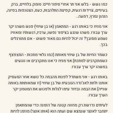
כמו גשש - בלש אני תר אחרי סימני חיים: סומק בלחיים, ברק
בעיניים, צרידות רגעית, קפיצת התלהבות, כעס, הצטנפות בפינה,
הנהון נמרץ, דמעה...
אני מניח כי באותו רגע - המתאמן (או בן שיחי) פגש משהו יקר
ערך עבורו. משהו שנגע בציפור נפשו, ערכיו, רגשותיו ומאוויו.
נשמע מסובך? זה יכול להיות גם מאוד פשוט - אם מתורגלים
בכך.
כשמד החיות של בן שיחי מאותת (כמו גלאי מתכות - המצפצף
כשמתקרבים למתכת) אני מניח כי אנו מתקרבים או נוגעים
במשהו יקר ערך עבורו.
באותו רגע - אני משתדל לפנות מהבמה כל נושא אחר המעסיק
אותנו ולתת לאג'נדה הטבעית של בן שיחי (זו שמאותתת באותה
שנייה) את הבמה וביחד עימו לגלות ולפגוש את המטמון יקר
הערך עבורו.
לעיתים נדרשת רק מחווה קטנה של הזמנה כדי שהמתאמן
יתחבר לאוצר שנמצא שם ועתה הוא (אותו אוצר) מוזמן להיות