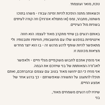
נוכח, מואר ועוצמתי.
וכשאותה מתנה הופכת להיות זמינה עבורו - משהו בתוכו
משתנה, מתבהר, נמס (או מתמלא אנרגיה) וזה קורה לעיתים
בשניות מול העיניים.
באותם רגעים בן שיחי מתקרב מאוד לעצמו. הוא חווה
אינטימיות במפגש שלו עם מחשבותיו, חוויותיו ותובנותיו. ולי
מתאפשר להיות שותף לרגע מרגש זה - בו הוא יוצר מחדש
מציאות מכוננת זו.
אני מזמין אתכם לחבוש משקפיים מגלי חיים - ולאפשר
לאג'נדה המאותתת של בני שיחכם את הבמה.
אני מניח כי הם יחושו מאוד בטוב עם עצמם ובחברתכם, ואתם
תוכלו להתענג על התשורה שאפשרתם - כך ברגע אחד של
אמצע החיים.
שיהיו לנו רגעים משמחים מאוד,
בני