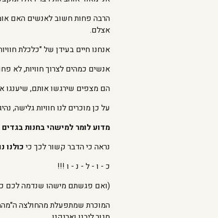
הרבה פחות חשוב לאנשים האם אומר
אצלם.
אנחנו חיים בעידן של "כלכלת חוויות"
אנשים כמהים לצרוך חוויות, לא פח
הם מצפים שירגשו אותם, שיענגו או
על כן מוכרים לנו חוויות גלישה, נה
מדוע לומר למישהי בחנות בגדים "א
נראה כי הדבר קשור לכך כי
כולנו נ
כ - ו - ל - נ - ו !!!
(ואם פגשתם מישהו שנדמה לכם כי אי
המוכרת שמתפעלת מהחולצה ה"מהממת
סגור ליבנו וארנקנו.