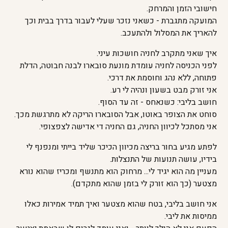
חישובי הזמן והמרחק.
המועקה מתגברת - כשאני נזכר שעלי לעבור בדרך בבית וכך
להאריך את המסלול ולהתעכב.
איך שאני מתקרב לחניה חושכות עיני.
לפני הכניסה לחניה עומדת מונעת סובארו לבנה חבוטה, הדלת
פתוחה, ללא נהג וחוסמת את דרכי.
אני זורק מבט בשעון ונהיה לי רע.
חושב בליבי: כשנאחס - זה עד הסוף.
סוחט את הצופר באוטו, אבל הסובארו הריקה לא מתרגשת מכך.
אני מסתכל לכיוון החניה, גם החניה די אדישה לצפצופי.
לפתע מגיע בחור בריצה מכיוון הכיכר שליד בייתי ומנפנף לי
בידיו, עושה תנועות של התנצלות.
מעניין מה הוא יגיד לי... מרחוק הוא מתנשף ומכריז שהוא נורא
מצטער (כך הוא זורק לי בזמן שהוא מתקדם).
אני חושב בליבי, בטח שהוא מצטער ואיך תמיד אמירות כאלו
ממיסות את ליבי.