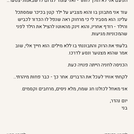
הפעם אני לא הולך לוותר - ואני עומד לגרום לו שבאמת יצטער...
עוד אני מתבונן בו והוא מצביע על ילד קטן בכיכר שמסתכל
עלינו. הוא מסביר לי כי מרחוק ראה שנפל לו הכדור לכביש
והילד - רודף אחריו, והוא זינק מהאוטו להציל את הילד לפני
שהמכוניות מגיעות.
בלעתי את הרוק והתבוננתי בו ללא מילים. הוא חייך אלי, שוב
אמר שהוא מצטער ונסע לדרכו.
הכניסה לחניה הייתה פנויה כעת.
לקחתי אוויר לעכל את הדברים. אחר כך - כבר פחות מיהרתי...
אני מאחל לכולנו חג שמח, מלא ניסים, מרחבים וקסמים.
יום נהדר,
בני