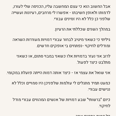
אבל החשוב הוא כי עצם המחשבה עליו, הכניסה שלי לעורו,
לדמותו ולאופן חשיבתו - אפשרו לי מרחבים, רעיונות ועשייה
שלפני כן כלל לא היו זמינים עבורי.
במהלך השנים שכללתי את הרעיון.
גיליתי כי כשאני מיטיב לבחור עבורי דמויות מעוררות השראה
ומודלים לחיקוי -נפתחים בי אופקים חדשים.
לרוב אני נעזר בדמויות אלו כשאני במבוי סתום, או כשאני
מתלבט כיצד לפעול.
אני שואל את עצמי אז - כיצד אותה דמות הייתה פועלת במקומי.
כמעט תמיד מתגלים לי עולמות שלפניכן היו סמויים וכלל לא
נגישים עבורי.
כיום "ברשותי" שבע דמויות של אנשים המהווים עבורי מודל
לחיקוי.