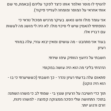
להטיף לו מוסר ואלמד אותו כיצד לפקד עליהם (ובאמת, מי שם
אותי אחראי על המוסר ומומחה לענייני פיקוד).
אני עומד מולו וחש נואש. בעיקר מרגיש תסכול נוראי כי
התפתיתי להאמין שיש לי סיכוי מולו. לא היה לי מושג מה לעשות
עם דבריו אלו.
בעוד אני מתחבט - מה עושים ומאין יבוא עזרי, עלה במוחי
רעיון.
חשבתי על היועץ הוותיק עימו שירתּי.
הרהרתי בליבי מה הוא היה עושה במקומי.
פתאום עלה בדעתי רעיון נהדר - כך חשבתי (כששיערתי כי בו -
הוא היה נוקט).
תוך כדי חשיבה על הרעיון שצץ בי - שמתי לב כי משהו השתנה
בתוכי. התחושה שלי הפכה ממצוקה קפוצה - למשהו נינוח,
זורם ורגוע יותר.