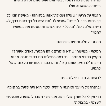
שחלה תפנית כה דרמטית בשיחתנו ושפתאום נסדק משהו
בפסדה השאננה שלו.
חגגתי על הרעיון שעלה ושאלתי אותו בנינוחות - מאיפה הוא כל
כך בטוח בכך. ו"בינינו" אמרתי לו. "אם היית כל כך בטוח בכך, לא
היית מעלה זאת". "ובכלל - איזו אפשרות נוספת אתה משאיר
להם?"
מרגע זה חלה תפנית בשיחתנו.
הפכתי - ממישהו ש"לא סופרים אותו ממטר", לאדם אשר לו
הקצין הטכני מספר - עד כמה החיילים הם כפויי טובה, מדוע
חייבים "להחזיק אותם קצר", ומהו כובד האחריות העצום שעל
כתפיו.
לראשונה נוצר דיאלוג בנינו.
ובחזרה אל היועץ הארגוני הוותיק. כיצד הוא היה פועל במקומי?
הרי אין לי כל שמץ של ידיעה אמיתית - מעבר להשערה שהעליתי
לעצמי - במצוקתי.