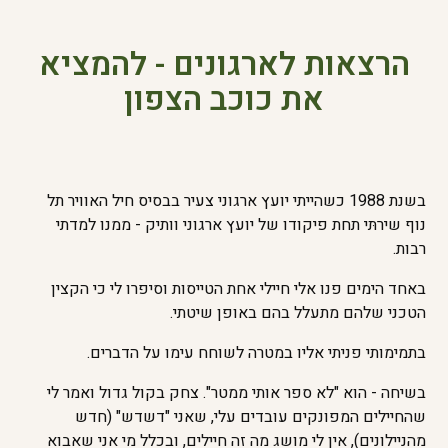
הרצאות לארגונים - להמציא
את כוכב הצפון
בשנת 1988 כשהייתי יועץ ארגוני צעיר בבסיס חיל האוויר תל
נוף שירתּי תחת פיקודו של יועץ ארגוני וותיק - ממנו למדתי
רבות.
באחד הימים פנו אלי חיילי אחת הטייסות וסיפרו לי כי הקצין
הטכני שלהם מתעלל בהם באופן שיטתי.
בתמימותי פניתי אליו במטרה לשוחח עימו על הדברים.
בשיחה - הוא "לא ספר אותי ממטר". צחק בקול גדול ואמר לי
שהחיילים המפונקים עובדים עלי, שאני "דשדש" (חדש
מהניילונים), אין לי מושג מה זה חיילים, ובכלל מי אני שאבוא