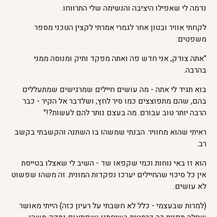
נדמה לי שאפילו היציבה והנשימה שלי התרווחו.
לקחתי אוויר ובטון אחר לגמרי אמרתי לקצין הטכני מספר
משפטים:
"אתה צודק, אני חדש פה ואתה מפקד ותיק ומנוסה ממני
בהרבה.
בוא תגיד לי אתה - מה עושים חיילים שמרגישים שמתעללים
בהם, שהם מתפוצצים כמו סיר לחץ; ושלדבר אל הקיר - כבר
הרבה יותר טוב עבורם. מה בעצם נותר להם לעשות?!"
ראיתי שהוא מחוויר. הבנתי שמשהו בו השתנה והקשבתי בקשב
רב.
הוא זז באי נוחות וכמי שקפאו שד - השיב לי שאצלו בטייסת
אין כל סיכוי שהחיילים יערכו נפקדות המונית. זה משהו שפשוט
לא עושים.
(למרות שבעצמי - כלל לא חשבתי על רעיון כזה) הייתי מאושר