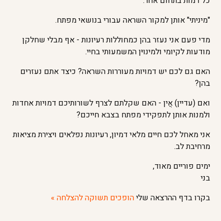
כל דמות בתחום אחר.
"מיניתי" אותן למקור השראה עבורי בנושאי מפתח.
מדי פעם אני נעזר בהן כמחוללות רעיונות - אף מבלי שחלקן
מודעות לקיומי ולמינויּן המשמעותי בחיי.
האם גם לכם יש דמויות מעוררות השראה? כיצד אתם נעזרים
בהן?
ואם (עדיין) אֲין - האם שקלתם לצרף לשורותיכם דמויות אחדות
ולמנות אותן לתפקידי מפתח בצבא חייכם?
אני מאחל לכם חיים מלאי דמיון, רעיונות נפלאים ויצירת מציאות
מרחיבת לב.
ימים פוריים מאוד,
בני
בקרו בדף ההרצאה שלי
הופכים תשוקה להצלחה »