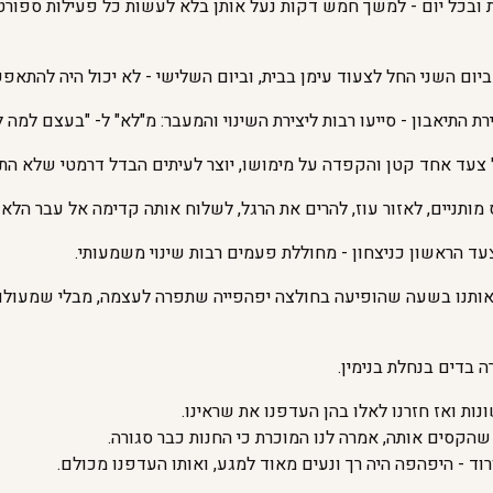
 ובכל יום - למשך חמש דקות נעל אותן בלא לעשות כל פעילות ספורטי
יום השני החל לצעוד עימן בבית, וביום השלישי - לא יכול היה להתאפ
ת התיאבון - סייעו רבות ליצירת השינוי והמעבר: מ"לא" ל- "בעצם למה 
ל צעד אחד קטן והקפדה על מימושו, יוצר לעיתים הבדל דרמטי שלא ה
ותניים, לאזור עוז, להרים את הרגל, לשלוח אותה קדימה אל עבר הלא נ
צעד הראשון כניצחון - מחוללת פעמים רבות שינוי משמעותי.
 אותנו בשעה שהופיעה בחולצה יפהפייה שתפרה לעצמה, מבלי שמעולם 
 בדים בנחלת בנימין.
נות ואז חזרנו לאלו בהן העדפנו את שראינו.
שהקסים אותה, אמרה לנו המוכרת כי החנות כבר סגורה.
רוד - היפהפה היה רך ונעים מאוד למגע, ואותו העדפנו מכולם.