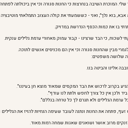
 שלי. המוכרת השיבה בנחרצות כי החנות סגורה וכי אין ביכולתה לפתחה.
א אבא, בוא נלך"; ואני - כששמעתי את קולה העצוב התמלאתי מוטיבציה 
תרתי בו את כמות הכסף הנדרשת במדויק.
תי לשכוח, כי הבד שרצינו - קבור עמוק מאחורי ערמת גלילים ענקית.
לגמרי מבין שהחנות סגורה וכי אין הם מכניסים אנשים לתוכה.
לה שלושה משפטים:
בה אלינו והביטה בנו.
הגיע בקרוב לרכוש את הבד המקסים שמאוד מוצא חן בעיננו".
ד ולכן אין כל צורך לחפש ולתת לנו עודף".
ל ערמת הגלילים ולא תגרם לך כל טרחה בגללם".
זעף, פתחה את החנות ונתנה לעובד שעימה הנחיות להזיז את הגלילים ול
ו מזנקים מרוב אושר ושואגים שאגות שמחה רמות מאוד.