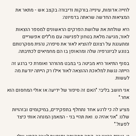
לחייה אדומות, עינייה בורקות ודיבורה בקצב אש - מתאר את
המציאות החדשה שראתה בדמיונה:
היא שולחת את שלושת הפרקים הראשונים למספר הוצאות
לאור; מגיעה מלאת בטחון לפגישה עם מו"לים אפשריים
ומתענגת על רצונם להוציא לאור את סיפרה; נהנית מסקרנותם
בנוגע לביוגרפיה שלה ומהאופן בו הם מחמיאים לכתיבתה.
בסוף התיאור היא מביטה בי במבט מהורהר ואומרת כי ברגע זה
הייתה נגשת למלאכת ההוצאה לאור אילו רק הייתה יודעת מה
לעשות.
אני חושב בליבי: "האם זה סיפור של ידיעה או אולי המחסום הוא
אחר."
מציע לה כי לרגע אחד נתחלף בתפקידים, במיקומים ובזהויות
שלנו. "אני אהיה ט. ואת תהיי בני - המאמן המנחה אותי כיצד
לפעול."