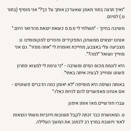
"ואיך תרצה בתור מאמן שאעדכן אותך על כך?" אני מוסיף (בתור
ט.) לסיום.
משיבה בחיוך - "תשלחי לי ס.מ.ס כשאת יוצאת מהדואר היום."
אנחנו יוצאים ממשחק התפקידים וחוזרים למקומותינו. ט.
מצביעה עלי באצבע, מחייכת ואומרת לי "אתה ממזר". גם אני
מחייך ושואל "למה?".
היא לוגמת מכוס המים ומשיבה - "כי גרמת לי למצוא פתרון
פשוט ומחייב לבעיה איתה באתי".
באותה נשימה היא מוסיפה "לא יאומן כמה הדברים פשוטים -
אם אנחנו מאפשרים להם להיות כאלו."
עברו חודשיים מאז אותו אימון.
ט. המאושרת כבר זכתה לקבל תשובות חיוביות משתי הוצאות
לאור ויושבת במרץ רב לכתוב את המשך העלילה.