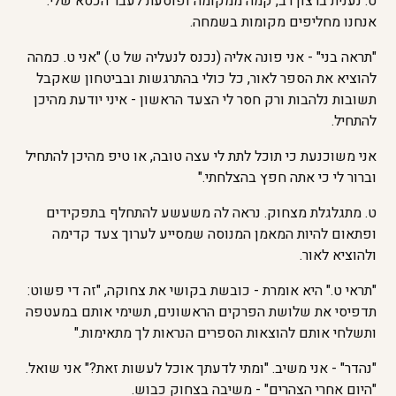
ט. נענית ברצון רב, קמה ממקומה ופוסעת לעבר הכסא שלי.
אנחנו מחליפים מקומות בשמחה.
"תראה בני" - אני פונה אליה (נכנס לנעליה של ט.) "אני ט. כמהה
להוציא את הספר לאור, כל כולי בהתרגשות ובביטחון שאקבל
תשובות נלהבות ורק חסר לי הצעד הראשון - איני יודעת מהיכן
להתחיל.
אני משוכנעת כי תוכל לתת לי עצה טובה, או טיפ מהיכן להתחיל
וברור לי כי אתה חפץ בהצלחתי."
ט. מתגלגלת מצחוק. נראה לה משעשע להתחלף בתפקידים
ופתאום להיות המאמן המנוסה שמסייע לערוך צעד קדימה
ולהוציא לאור.
"תראי ט." היא אומרת - כובשת בקושי את צחוקה, "זה די פשוט:
תדפיסי את שלושת הפרקים הראשונים, תשימי אותם במעטפה
ותשלחי אותם להוצאות הספרים הנראות לך מתאימות."
"נהדר" - אני משיב. "ומתי לדעתך אוכל לעשות זאת?" אני שואל.
"היום אחרי הצהרים" - משיבה בצחוק כבוש.