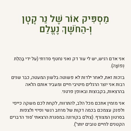
מַסְפִּיק אוֹר שֶׁל נֵר קָטָן
וְ-הַחֹשֶׁךְ נֶעֱלַם
אני אדם רגיש, יש לי עור דק ואני נחטף סדרתי (על ידי בַּהֵלֵת
נְפוֹצָה).
בזכות זאת, לאחר ילדות לא פשוטה בלשון המעטה, כבר שנים
רבות אני יוצר הרגלים מיטיבי חיים ומעביר אותם הלאה
בהרצאות, בקבוצות ובאופן פרטני.
אני מזמין אתכם מכל הלב, להתרווח, לקחת לכם משקה כייפי
ולפנק עצמכם בכמה דקות של מרחב רגשי ופיזי ולצפות
בסרטון המצורף. (צולם בקורונה במסגרת הרצאתי 'סוד הדברים
הקטנים לחיים טובים יותר').