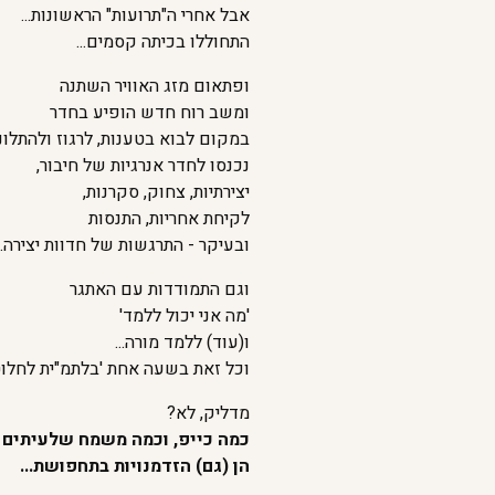
אבל אחרי ה"תרועות" הראשונות...
התחוללו בכיתה קסמים...
ופתאום מזג האוויר השתנה
ומשב רוח חדש הופיע בחדר
במקום לבוא בטענות, לרגוז ולהתלונ
נכנסו לחדר אנרגיות של חיבור,
יצירתיות, צחוק, סקרנות,
לקיחת אחריות, התנסות
ובעיקר - התרגשות של חדוות יצירה...
וגם התמודדות עם האתגר
'מה אני יכול ללמד'
ו(עוד) ללמד מורה...
וכל זאת בשעה אחת 'בלתמ"ית לחלוטין
מדליק, לא?
כמה כייפ, וכמה משמח שלעיתים ב
הן (גם) הזדמנויות בתחפושת...