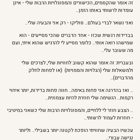
זה אומר שהקסמים, הכישורים והמסוגלויות הרבות שלי - אינן
עומדות לרשותי באותו הזמן...
ואני נשאר לבדי בעולם... סוליקו - רק אני והבעיה שלי...
בבדידות רגשית שכזו - אחד הדברים שהכי מסייעים - הוא
שמישהו רואה אותי... כלומר מסייע לי להרגיש שהוא איתי, ועם
מה שעובר עלי...
ובעברית: זה אומר שהוא קשוב לחוויות שלי, לצרכים שלי
ולמשאלות שלי (הגלויות והסמויות) (או לפחות לחלק
מהדברים)...
... ואז בהדרגה אני פחות באימה... חווה פחות בדידות, יותר איחוי
רקמות... הנשימה שלי חוזרת להיות עצמונית...
... הצבע חוזר לי ללחיים, והמסוגלויות הרבות שלי כשאני במיטיבי
- חוזרות לעמוד לרשותי...
עכשיו הבעיה שחוויתי הופכת לקטנה יותר בשבילי... וליותר
נגישה עבורי...