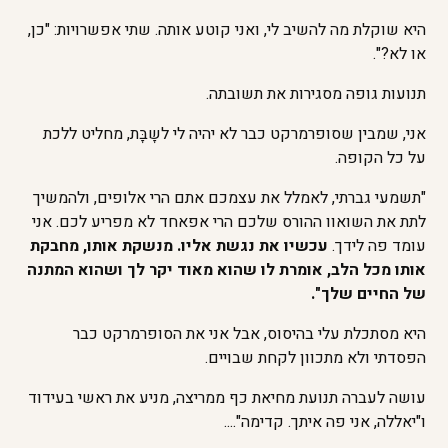
היא שוקלת מה להשיב לי, ואני קוטע אותה. שתי אפשרויות: "כן,
או לא?".
תנועות גופה מסגירות את תשובתה.
אני, שמבין שסופרמרקט כבר לא יהיה לי לשָבָּת, מחליט ללכת
על כל הקופה.
"תשמעי גברתי, לאמלל את עצמכם אתם הרי אלופים, ולהמשיך
לתת את השואוו ההורס שלכם הרי אפאחד לא מפריע לכם. אני
עומד פה לידך.
עכשיו את נגשת אליו. מנשקת אותו, מחבקת
אותו מכל הלב, אומרת לו שהוא מאוד יקר לך ושהוא המתנה
של החיים שלך".
היא מסתכלת עלי בהיסוס, אבל אני את הסופרמרקט כבר
הפסדתי ולא מתכוון לקחת שבויים.
עושה לעברה תנועת מחיאת כף ממריצה, מניע את ראשי בעידוד
ו"יאללה, אני פה איתך. קדימה"....