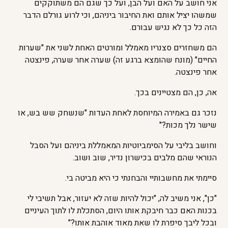
אני חושב על האם ועל הבן, ועל כך שגם הם משתוקקים
שמשהו יציל אותם ואת החיבור ביניהם, וכי לרוע גורלם הדבר
הזה כל כך לא נגיש עבורם.
הם משחזרים סצנריו מאמלל ומורטים האחת לשני את "שערות
החיים" (מונח שהומצא ברגע זה) שערה אחר שערה, פינצטה
אחר פינצטה.
אה, כן, הם מצטיינים בכך.
נזכר גם באמירה המיוחסת לאחת העדות "שנשחק שש בש, או
שישר נלך מכות?"
וחושב בליבי על הסימביוטיות המאמללת ביניהם ועל הסבל
הנוראי שהם מלבים בכישרון נדיר, שוב ושוב.
סיימתי את מחשבותיי והבחנתי כי היא מביטה בי.
"כן", אני משיב לה, "יכול להיות שזה לא יעזור, אבל תשיבי לי
בכנות האם כבר חיבקת אותו היום, הסתכלת לו לתוך העיניים
ובכל ליבך סיפרת לו שאת מאוד אוהבת אותו?"