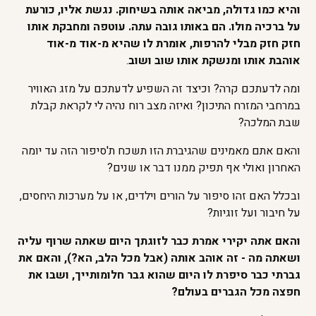
והיא כמו גדולה, מביאה אותה בשיחוק. נגשת אליו, כורעת
על ברכיה מולו. הם באותו גובה עתה. עוטפה ומחבקת אותו
חזק חזק מבלי להרפות, אומרת לו שהיא מ-אוד מ-אוד
אוהבת אותו ומנשקת אותו שוב ושוב
.
ומה לדעתכם קרה? וכיצד זה השפיע לדעתכם על מזג האוויר
במרחבי המזרח התיכון? ואיזה מצב רוח נהיה לי לקראת קבלת
שבת המלכה?
והאם אתם מאמינים שהגיברת הזו תשכח ת'סיפור הזה עד יומה
האחרון ואולי אף תפיק ממנו דבר או שנים?
ובכלל האם זהו סיפור על הורים וילדים, או על מערכות היחסים,
על חיבור ועל זוגיות?
והאם אתה יקירי אמרת כבר לזוגתך היום שאתה שרוף עליה
ושאתה מה - זה אוהב אותה (אבל מכל הלב, הא?), והאם את
גברתי כבר סיפרת לו היום שהוא גבר חלומותייך, ושבו את
חפצה מכל הגברים בעולם?