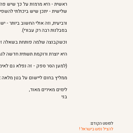
ראשית - היא מרמזת על כך שיש פה ה
שלישית - יתכן שיש ביכולתי להשפיע
ורביעית, וזה אולי החשוב ביותר - 
בסבלנות רבה רק עבורי).
וכשקבוצה שלמה פותחת בשאלה זו -
היא יוצרת ורוקמת תשתית חדשה לג
(למען הסר ספק - זה נפלא גם לאימון וייעוץ 1*1, להגדרה מה אני רוצה שיקרה לי השנה, בעסק החדש, וכמ
ממליץ בחום ליישום על בטן מלאה א
לימים מאירים מאוד,
בני
לפוסט הקודם:
להציל נפש בישראל !