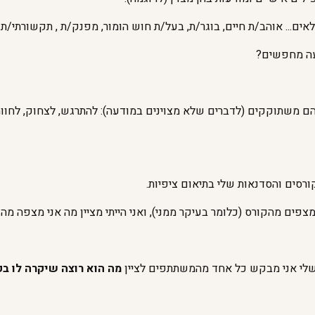
אים... אוהב/ת חיים, בוגר/ת, בעל/ת חוש הומור, מפנק/ת , תקשורתי/ת ..
עה מחפשים?
הם משתוקקים (לדברים שלא מצוינים במודעה): להתרגש, לצחוק, לחוות 
רסים והסדנאות שלי בתיאום ציפיות.
פים מהקורס (כלומר בעיקר ממני), ואני הייתי מציין מה אני מצפה מהם
שלי אני מבקש כל אחד מהמשתתפים לציין
מה הוא רוצה שיקרה לו בק