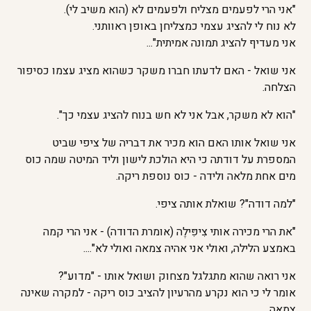
"אני הרי לפעמים מצליח ולפעמים לא (הוא משיב לי).
לא נוח לי להציג עצמי כמצליחן באופן ראוותני.
אני מעדיף להציג תמונה אמיתית"...
אני שואל - האם לדעתו חברו משקר כשהוא מציג עצמו כסיפור
הצלחה.
"הוא לא משקר, אבל אני לא חש בנוח להציג עצמי כך".
אני שואל אותו האם הוא מכיר את דבריה של ציפי שביט
המספרת על דודתה כי היא הולכת לישון וליד המיטה שמה כוס
מים אחת מלאה ולידה - כוס נוספת ריקה.
"למה דודה"? שואלת אותה ציפי.
"את הרי מכירה אותי צִיפִּילֶה (אומרת הדודה) - אני הרי קמה
באמצע הלילה, ואולי אני אהיה צמאה ואולי לא"....
אני רואה שהוא מתגלגל מצחוק ושואל אותו - "מדוע"?
אומר לי כי הוא נקרע מהרעיון להציב כוס ריקה - למקרה שאינה
צמאה.