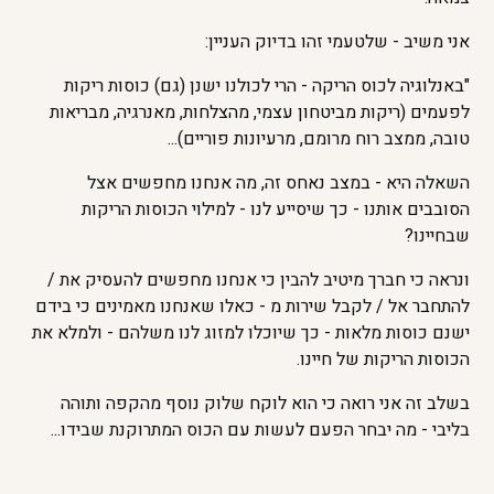
אני משיב - שלטעמי זהו בדיוק העניין:
"באנלוגיה לכוס הריקה - הרי לכולנו ישנן (גם) כוסות ריקות
לפעמים (ריקות מביטחון עצמי, מהצלחות, מאנרגיה, מבריאות
טובה, ממצב רוח מרומם, מרעיונות פוריים)...
השאלה היא - במצב נאחס זה, מה אנחנו מחפשים אצל
הסובבים אותנו - כך שיסייע לנו - למילוי הכוסות הריקות
שבחיינו?
ונראה כי חברך מיטיב להבין כי אנחנו מחפשים להעסיק את /
להתחבר אל / לקבל שירות מ - כאלו שאנחנו מאמינים כי בידם
ישנם כוסות מלאות - כך שיוכלו למזוג לנו משלהם - ולמלא את
הכוסות הריקות של חיינו.
בשלב זה אני רואה כי הוא לוקח שלוק נוסף מהקפה ותוהה
בליבי - מה יבחר הפעם לעשות עם הכוס המתרוקנת שבידו...